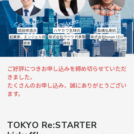
Speaker
Speaker
Moderator
成田修造
ハヤカワ五味
高橋弘樹
氏
氏
氏
起業家、エンジェル投
株式会社ウツワ 代表取
株式会社tonari CEO
資家
締役
ご好評につきお申し込みを締め切らせていただ
きました。
たくさんのお申し込み、誠にありがとうござい
ます。
TOKYO Re:STARTER